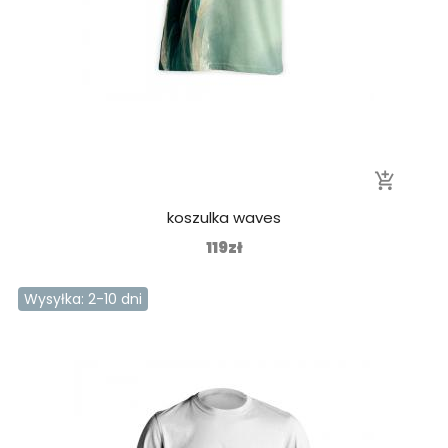
add_shopping_cart
koszulka waves
119zł
Wysyłka: 2-10 dni