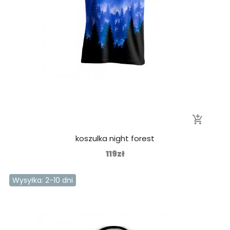
add_shopping_cart
koszulka night forest
119zł
Wysyłka: 2-10 dni