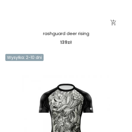
add_shopping_cart
rashguard deer rising
139zł
Wysyłka: 2-10 dni