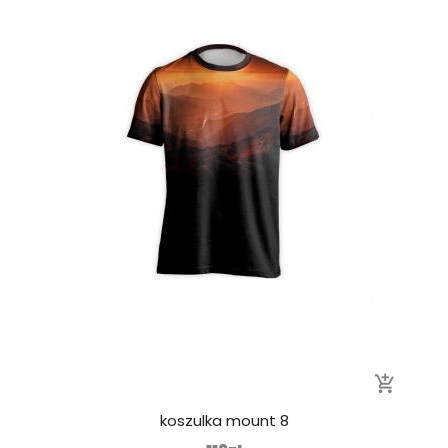
add_shopping_cart
koszulka mount 8