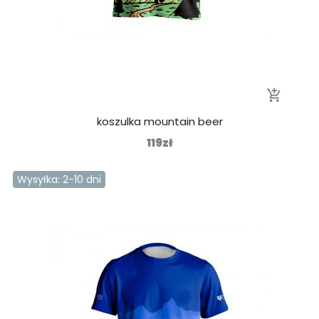
add_shopping_cart
koszulka mountain beer
119zł
Wysyłka: 2-10 dni