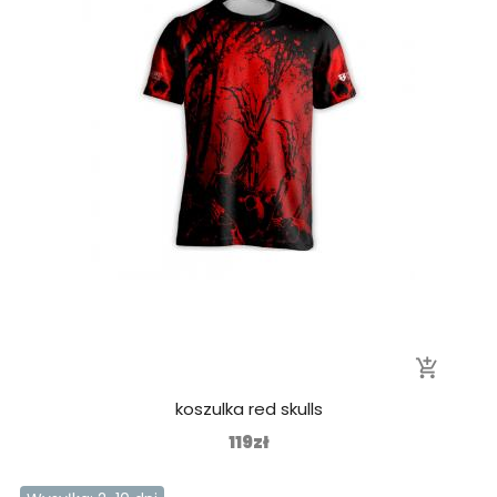
add_shopping_cart
koszulka red skulls
119zł