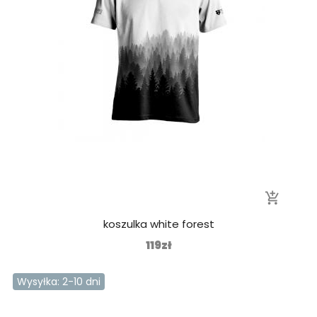
add_shopping_cart
koszulka white forest
119zł
Wysyłka: 2-10 dni