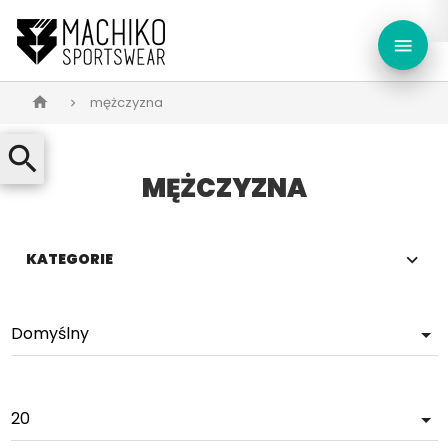
menu
mężczyzna
home
search
MĘŻCZYZNA
KATEGORIE