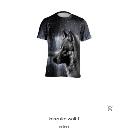
add_shopping_cart
koszulka wolf 1
119zł