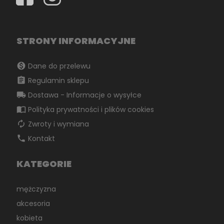
STRONY INFORMACYJNE
monetization_on
Dane do przelewu
assignment
Regulamin sklepu
local_shipping
Dostawa - Informacje o wysyłce
import_contacts
Polityka prywatności i plików cookies
autorenew
Zwroty i wymiana
phone
Kontakt
KATEGORIE
mężczyzna
akcesoria
kobieta