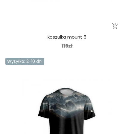
add_shopping_cart
koszulka mount 5
119zł
Wysyłka: 2-10 dni