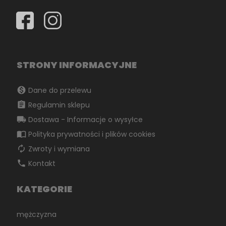
STRONY INFORMACYJNE
monetization_on
Dane do przelewu
assignment
Regulamin sklepu
local_shipping
Dostawa - Informacje o wysyłce
import_contacts
Polityka prywatności i plików cookies
autorenew
Zwroty i wymiana
phone
Kontakt
KATEGORIE
mężczyzna