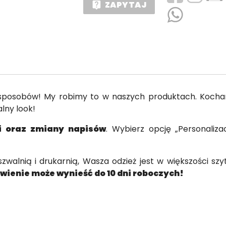
ZAPYTAJ
live_help
 sposobów! My robimy to w naszych produktach. Kocha
lny look!
ji oraz zmiany napisów
. Wybierz opcję „Personaliz
walnią i drukarnią, Wasza odzież jest w większości szy
ienie może wynieść do 10 dni roboczych!