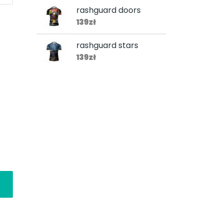
rashguard doors
139zł
rashguard stars
139zł