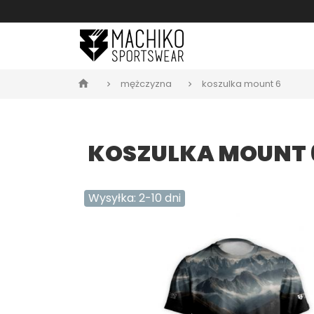
mężczyzna
koszulka mount 6
home
KOSZULKA MOUNT 
Wysyłka: 2-10 dni