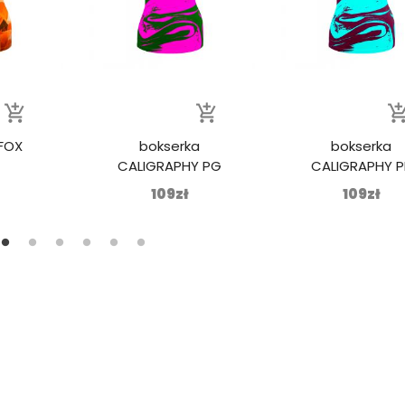
add_shopping_cart
add_shopping_cart
add_shopping_
 FOX
bokserka
bokserka
CALIGRAPHY PG
CALIGRAPHY P
109zł
109zł
add_sho
rashguard demons
139zł