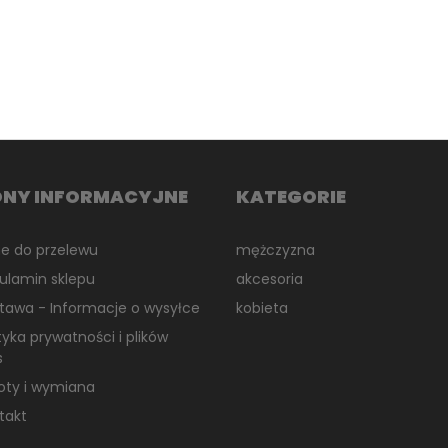
ONY INFORMACYJNE
KATEGORIE
e do przelewu
mężczyzna
ulamin sklepu
akcesoria
tawa - Informacje o wysyłce
kobieta
ityka prywatności i plików
s
oty i wymiana
takt