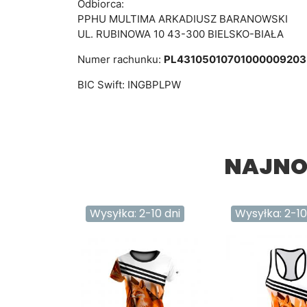
Odbiorca:
PPHU MULTIMA ARKADIUSZ BARANOWSKI
UL. RUBINOWA 10 43-300 BIELSKO-BIAŁA
Numer rachunku:
PL4310501070100000920
BIC Swift: INGBPLPW
NAJNO
-10 dni
Wysyłka: 2-10 dni
Wysyłka: 2-10