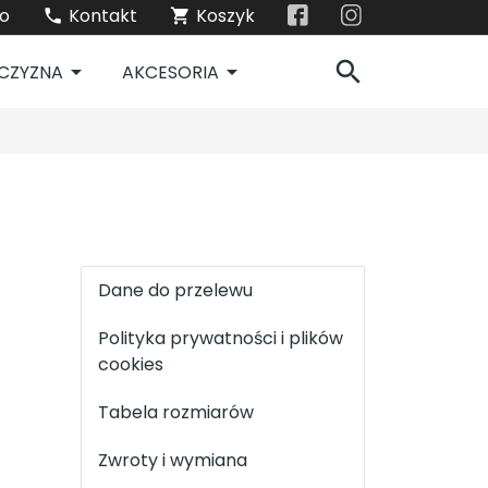
to
Kontakt
Koszyk
local_phone
shopping_cart
search
arrow_drop_down
arrow_drop_down
CZYZNA
AKCESORIA
Dane do przelewu
Polityka prywatności i plików
cookies
Tabela rozmiarów
Zwroty i wymiana