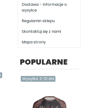
Dostawa - Informacje o
wysyłce
Regulamin sklepu
Skontaktuj się z nami
Mapa strony
POPULARNE
i
Wysyłka: 2-10 dni
Wysyłka: 2-10 dni
Wysyłka: 2-10 dni
Wysyłka: 2