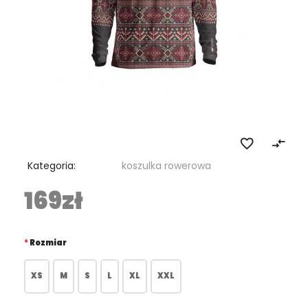
favorite_border
compare_arrows
Kategoria:
koszulka rowerowa
169zł
Rozmiar
XS
M
S
L
XL
XXL