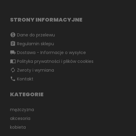
STRONY INFORMACYJNE
monetization_on
Dane do przelewu
assignment
Regulamin sklepu
local_shipping
Dostawa - Informacje o wysyłce
import_contacts
Polityka prywatności i plików cookies
autorenew
Zwroty i wymiana
phone
Kontakt
KATEGORIE
mężczyzna
akcesoria
kobieta