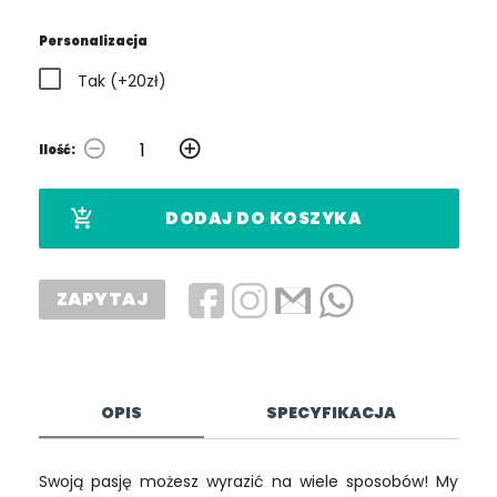
Personalizacja
Tak (+20zł)
remove_circle_outline
add_circle_outline
Ilość:
add_shopping_cart
DODAJ DO KOSZYKA
ZAPYTAJ
OPIS
SPECYFIKACJA
Swoją pasję możesz wyrazić na wiele sposobów! My