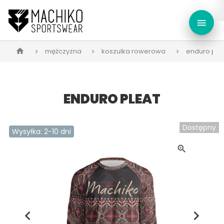
menu
mężczyzna
koszulka rowerowa
enduro ple
home
ENDURO PLEAT
Dostępny
Wysyłka: 2-10 dni