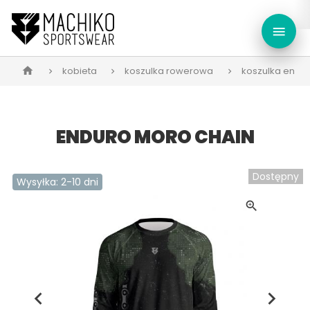
menu
kobieta
koszulka rowerowa
koszulka endu
home
ENDURO MORO CHAIN
Dostępny
Wysyłka: 2-10 dni