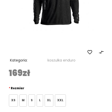
favorite_border
compare_arrows
Kategoria:
koszulka enduro
169zł
Rozmiar
XS
M
S
L
XL
XXL