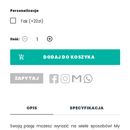
Personalizacja
Tak (+20zł)
remove_circle_outline
add_circle_outline
Ilość:
add_shopping_cart
DODAJ DO KOSZYKA
ZAPYTAJ
OPIS
SPECYFIKACJA
Swoją pasję możesz wyrazić na wiele sposobów! My