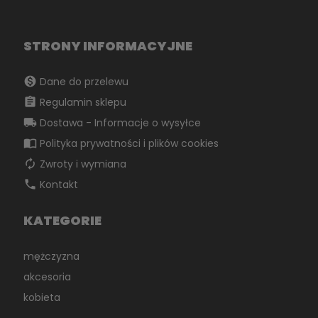
STRONY INFORMACYJNE
monetization_on
Dane do przelewu
assignment
Regulamin sklepu
local_shipping
Dostawa - Informacje o wysyłce
import_contacts
Polityka prywatności i plików cookies
autorenew
Zwroty i wymiana
phone
Kontakt
KATEGORIE
mężczyzna
akcesoria
kobieta