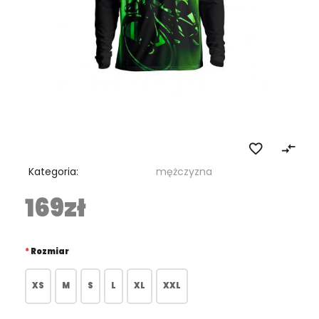
favorite_border
compare_arrows
Kategoria:
mężczyzna
169zł
Rozmiar
XS
M
S
L
XL
XXL