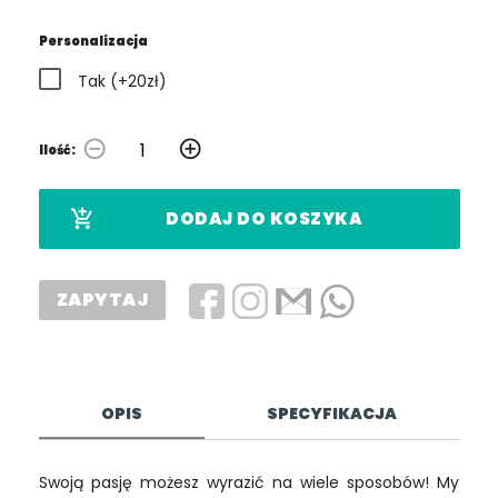
Personalizacja
Tak (+20zł)
remove_circle_outline
add_circle_outline
Ilość:
add_shopping_cart
DODAJ DO KOSZYKA
ZAPYTAJ
OPIS
SPECYFIKACJA
Swoją pasję możesz wyrazić na wiele sposobów! My