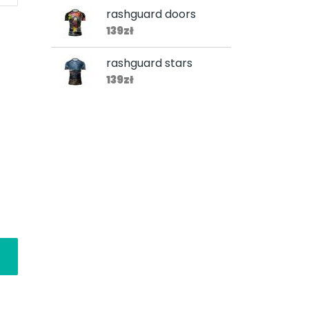
rashguard doors
139zł
rashguard stars
139zł