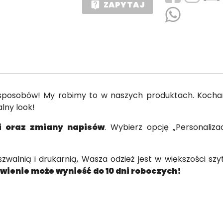
ZAPYTAJ
live_help
 sposobów! My robimy to w naszych produktach. Kocha
lny look!
ji oraz zmiany napisów
. Wybierz opcję „Personaliz
walnią i drukarnią, Wasza odzież jest w większości szy
ienie może wynieść do 10 dni roboczych!