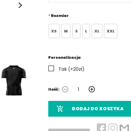
Rozmiar
XS
M
S
L
XL
XXL
Personalizacja
Tak (+20zł)
remove_circle_outline
add_circle_outline
Ilość:
add_shopping_cart
DODAJ DO KOSZYKA