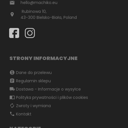
hello@machiko.eu
email
Rubinowa 10,
location_on
43-300 Bielsko-Biała, Poland
STRONY INFORMACYJNE
monetization_on
Dane do przelewu
assignment
Regulamin sklepu
local_shipping
Dostawa - Informacje o wysyłce
import_contacts
Polityka prywatności i plików cookies
autorenew
Zwroty i wymiana
phone
Kontakt