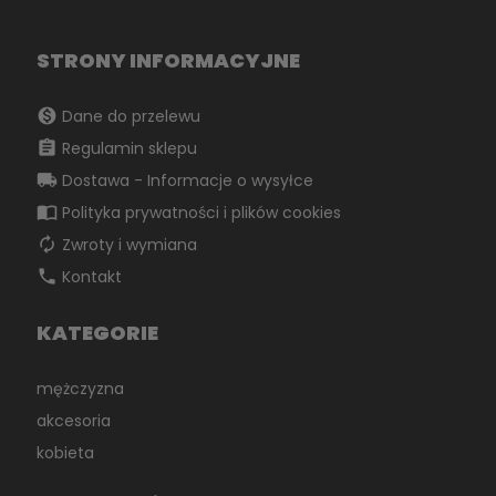
STRONY INFORMACYJNE
monetization_on
Dane do przelewu
assignment
Regulamin sklepu
local_shipping
Dostawa - Informacje o wysyłce
import_contacts
Polityka prywatności i plików cookies
autorenew
Zwroty i wymiana
phone
Kontakt
KATEGORIE
mężczyzna
akcesoria
kobieta