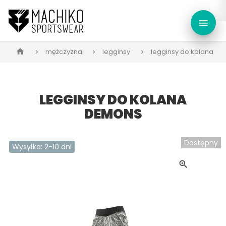
menu
mężczyzna
legginsy
legginsy do kolana d
home
LEGGINSY DO KOLANA
DEMONS
Dostępny
Wysyłka: 2-10 dni