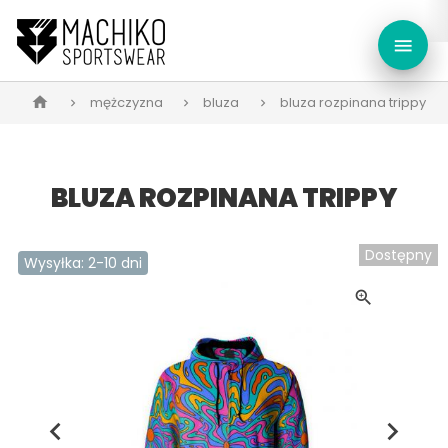
menu
mężczyzna
bluza
bluza rozpinana trippy
home
BLUZA ROZPINANA TRIPPY
Dostępny
Wysyłka: 2-10 dni