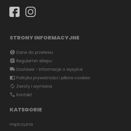
STRONY INFORMACYJNE
monetization_on
Dane do przelewu
assignment
Regulamin sklepu
local_shipping
Dostawa - Informacje o wysyłce
import_contacts
Polityka prywatności i plików cookies
autorenew
Zwroty i wymiana
phone
Kontakt
KATEGORIE
mężczyzna