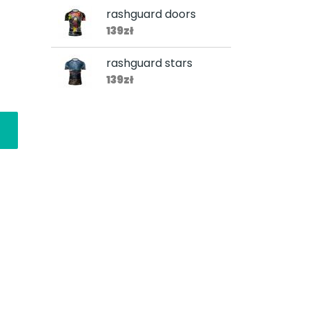
rashguard doors
139zł
rashguard stars
139zł