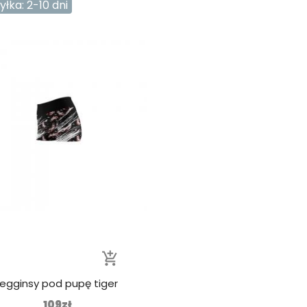
łka: 2-10 dni
add_shopping_cart
legginsy pod pupę tiger
109zł