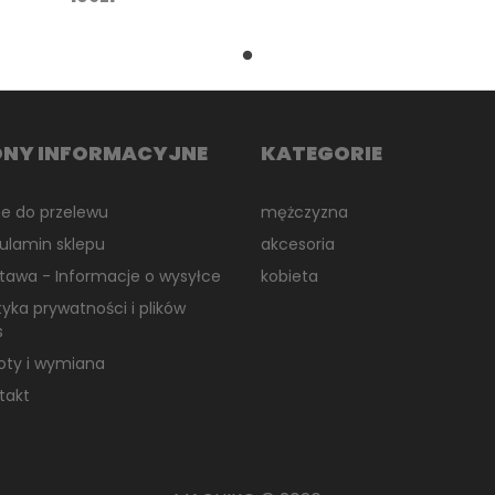
ONY INFORMACYJNE
KATEGORIE
e do przelewu
mężczyzna
ulamin sklepu
akcesoria
tawa - Informacje o wysyłce
kobieta
ityka prywatności i plików
s
oty i wymiana
takt