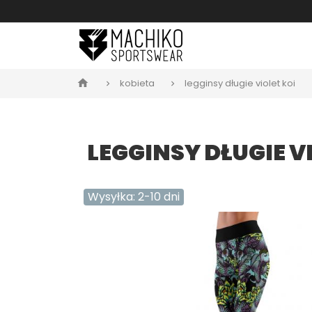
kobieta
legginsy długie violet koi
home
LEGGINSY DŁUGIE V
Wysyłka: 2-10 dni