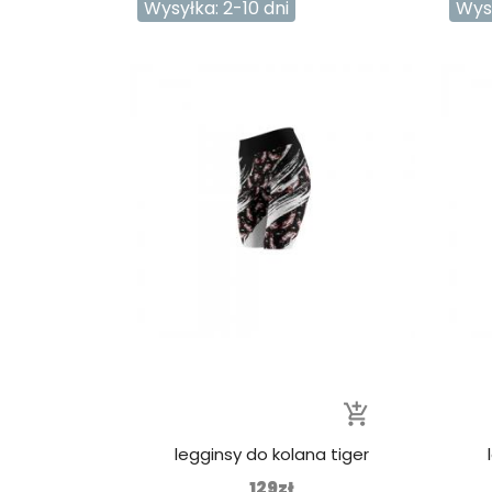
Wysyłka: 2-10 dni
Wysy
add_shopping_cart
legginsy do kolana tiger
129zł