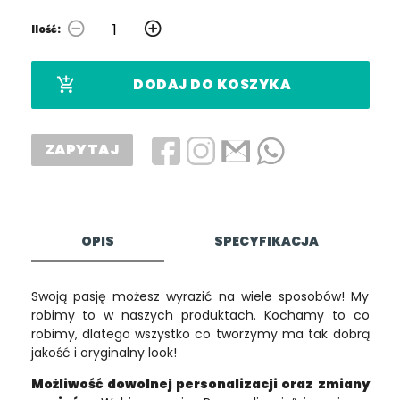
remove_circle_outline
add_circle_outline
Ilość:
add_shopping_cart
DODAJ DO KOSZYKA
ZAPYTAJ
OPIS
SPECYFIKACJA
Swoją pasję możesz wyrazić na wiele sposobów! My
robimy to w naszych produktach. Kochamy to co
robimy, dlatego wszystko co tworzymy ma tak dobrą
jakość i oryginalny look!
Możliwość dowolnej personalizacji oraz zmiany