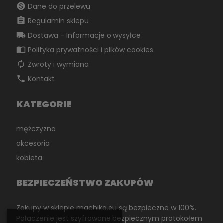
monetization_on
Dane do przelewu
assignment
Regulamin sklepu
local_shipping
Dostawa - Informacje o wysyłce
import_contacts
Polityka prywatności i plików cookies
autorenew
Zwroty i wymiana
phone
Kontakt
KATEGORIE
mężczyzna
akcesoria
kobieta
BEZPIECZEŃSTWO ZAKUPÓW
Zakupy w sklepie machiko.eu są bezpieczne w 100%.
Połączenie jest szyfrowane bezpiecznym protokołem