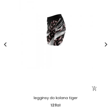
add_shopping_cart
legginsy do kolana tiger
129zł